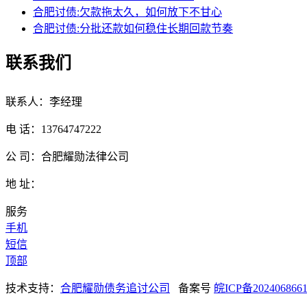
合肥讨债:欠款拖太久，如何放下不甘心
合肥讨债:分批还款如何稳住长期回款节奏
联系我们
联系人：李经理
电 话：13764747222
公 司：合肥耀勋法律公司
地 址：
服务
手机
短信
顶部
技术支持：
合肥耀勋债务追讨公司
备案号
皖ICP备202406866