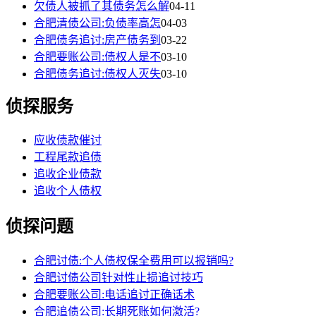
欠债人被抓了其债务怎么解
04-11
合肥清债公司:负债率高怎
04-03
合肥债务追讨:房产债务到
03-22
合肥要账公司:债权人是不
03-10
合肥债务追讨:债权人灭失
03-10
侦探服务
应收债款催讨
工程尾款追债
追收企业债款
追收个人债权
侦探问题
合肥讨债:个人债权保全费用可以报销吗?
合肥讨债公司针对性止损追讨技巧
合肥要账公司:电话追讨正确话术
合肥追债公司:长期死账如何激活?