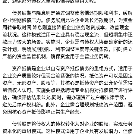
致，避免部分债权人单独追偿导致重组失败。​
债务展期与降息则是通过调整债务偿还期限和利率，缓解
企业短期偿债压力。债务展期允许企业延长还款期限，为资金
周转争取时间;降息则直接降低企业债务融资成本，改善现金
流状况。这种模式适用于企业具有稳定现金流，但短期集中还
款压力较大的场景。实施时，企业需与债权人协商确定新的还
款计划，明确展期期限、利率调整幅度等关键条款，同时建立
严格的资金监管机制，确保资金用于主营业务周转。​
资产抵债是企业以自有资产抵偿债务的重组方式，适用于
企业资产质量较好但现金流紧张的情况。抵债资产可以是固定
资产、无形资产、股权等，其核心是抵债资产的公允价值需得
到债权人认可。实施要点包括聘请专业机构对抵债资产进行评
估，确保评估结果公允;同时，需办理资产过户等法律手续，
避免后续产权纠纷。此外，企业需合理规划抵债资产范围，避
免因核心资产抵债影响正常生产经营。​
债转股是将债权人的债权转化为对企业的股权，实现债务
资本化的重组模式。这种模式适用于企业具有发展潜力，但债