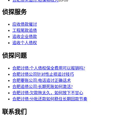
合肥债务追讨:担保物权人
03-10
侦探服务
应收债款催讨
工程尾款追债
追收企业债款
追收个人债权
侦探问题
合肥讨债:个人债权保全费用可以报销吗?
合肥讨债公司针对性止损追讨技巧
合肥要账公司:电话追讨正确话术
合肥追债公司:长期死账如何激活?
合肥讨债:欠款拖太久，如何放下不甘心
合肥讨债:分批还款如何稳住长期回款节奏
联系我们