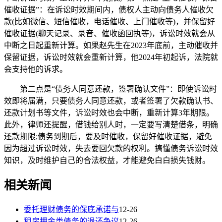
催收证据”：在诉讼时效期间内，债权人主动向债务人催收欠
款(比如微信、短信催收，电话催收、上门催收等)，并保留好
催收证据(聊天记录、录音、催收函回执等)，诉讼时效就会从
中断之日起重新计算。如果赵先生在2023年底前，主动催收并
保留证据，诉讼时效就会重新计算，他2024年初起诉，法院就
会支持他的诉求。
第二点是“债务人同意还款，签署确认文件”：即使诉讼时
效即将届满，只要债务人同意还款，或者签署了欠款确认书、
还款计划书等文件，诉讼时效也会中断，重新计算3年期限。
此外，律师还提醒，借钱给别人时，一定要写清楚借条，明确
还款期限;债务到期后，要及时催收，保留好催收证据，避免
因为超过诉讼时效，失去要回欠款的权利。搞懂债务诉讼时效
知识，及时维护自己的合法权益，才能避免白白损失钱财。
相关新闻
委托理财债务的保底承诺与
12-26
租房押金类债务的退还争议
12-26