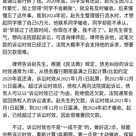
是通过银行转了钱。2020年底，同学没有还款，赵先生因为工
作繁忙，加上觉得“同学不会赖账”，就没有及时催收，后来慢
慢忘了这件事。直到2024年初，赵先生整理银行流水时，才想
起同学借了自己6万元，他联系同学催收，同学却拒不承认，
说“早就过了还款时间，你现在才要，我不还了”。赵先生很生
气，想向法院提起诉讼，可咨询律师后，律师告诉他，这笔欠
款的诉讼时效已经过了，法院大概率不会支持他的诉求，想要
回欠款很难。
律师告诉赵先生，根据《民法典》规定，债务纠纷的诉讼
时效通常为3年，从债务履行期限届满之日起计算(比如约定
2020年底还清，诉讼时效从2021年1月1日起算，到2023年12月
31日届满)。超过诉讼时效后，债权人再向法院提起诉讼，债
务人可以以“诉讼时效已过”为由，拒绝偿还欠款，法院通常会
驳回债权人的诉讼请求。赵先生的欠款，诉讼时效从2021年1
月1日起算，到2023年12月31日届满，他2024年初才催收、起
诉，已经超过了诉讼时效，因此很难要回欠款。
不过，诉讼时效也不是“一成不变”的，做好这2点，就能
中断诉讼时效，重新计算3年期限。第一点是“主动催收，保留