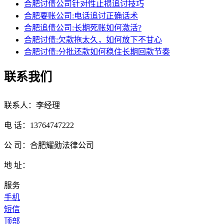
合肥讨债公司针对性止损追讨技巧
合肥要账公司:电话追讨正确话术
合肥追债公司:长期死账如何激活?
合肥讨债:欠款拖太久，如何放下不甘心
合肥讨债:分批还款如何稳住长期回款节奏
联系我们
联系人：李经理
电 话：13764747222
公 司：合肥耀勋法律公司
地 址：
服务
手机
短信
顶部